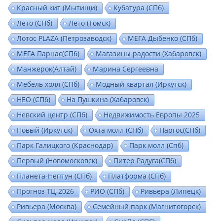
Красный кит (Мытищи)
Кубатура (СПб)
Лето (СПб)
Лето (Томск)
Лотос PLAZA (Петрозаводск)
МЕГА Дыбенко (СПб)
МЕГА Парнас(СПб)
Магазины радости (Хабаровск)
Манжерок(Алтай)
Марина Сергеевна
Мебель холл (СПб)
Модный квартал (Иркутск)
НЕО (СПб)
На Пушкина (Хабаровск)
Невский центр (СПб)
Недвижимость Европы 2025
Новый (Иркутск)
Охта молл (СПб)
Паргос(СПб)
Парк Галицкого (Краснодар)
Парк молл (Спб)
Первый (Новомосковск)
Питер Радуга(СПб)
Планета-Нептун (СПб)
Платформа (СПб)
Прогноз ТЦ-2026
РИО (СПб)
Ривьера (Липецк)
Ривьера (Москва)
Семейный парк (Магнитогорск)