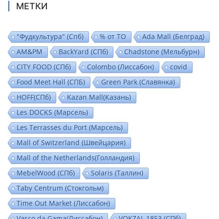
МЕТКИ
"Фудкультура" (Спб)
% от ТО
Ada Mall (Белград)
AM&PM
BackYard (СПб)
Chadstone (Мельбурн)
CITY FOOD (СПб)
Colombo (Лиссабон)
covid
Food Meet Hall (СПБ)
Green Park (Славянка)
HOFF(СПб)
Kazan Mall(Казань)
Les DOCKS (Марсель)
Les Terrasses du Port (Марсель)
Mall of Switzerland (Швейцария)
Mall of the Netherlands(Голландия)
MebelWood (СПб)
Solaris (Таллин)
Taby Centrum (Стокгольм)
Time Out Market (Лиссабон)
Vasco da Gama(Лиссабон)
VOKZAL 1853 (СПб)