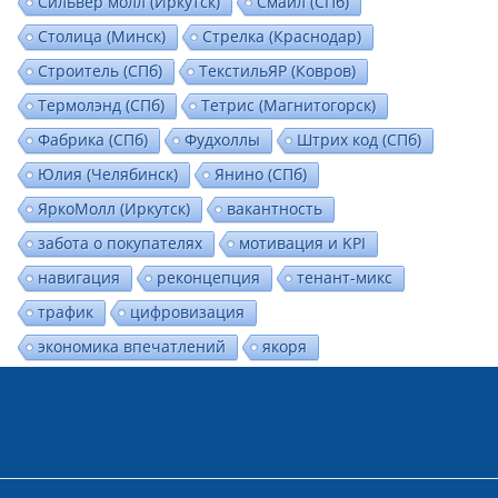
Сильвер молл (Иркутск)
Смайл (СПб)
Столица (Минск)
Стрелка (Краснодар)
Строитель (СПб)
ТекстильЯР (Ковров)
Термолэнд (СПб)
Тетрис (Магнитогорск)
Фабрика (СПб)
Фудхоллы
Штрих код (СПб)
Юлия (Челябинск)
Янино (СПб)
ЯркоМолл (Иркутск)
вакантность
забота о покупателях
мотивация и KPI
навигация
реконцепция
тенант-микс
трафик
цифровизация
экономика впечатлений
якоря