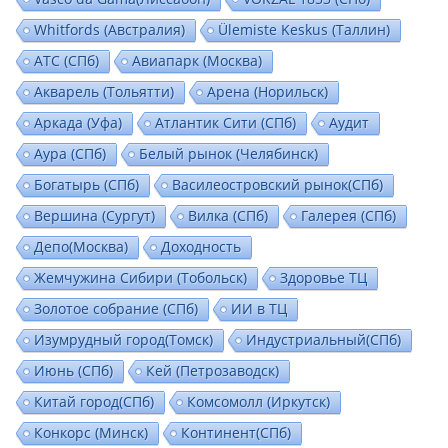
Whitfords (Австралия)
Ülemiste Keskus (Таллин)
АТС (СПб)
Авиапарк (Москва)
Акварель (Тольятти)
Арена (Норильск)
Аркада (Уфа)
Атлантик Сити (СПб)
Аудит
Аура (СПб)
Белый рынок (Челябинск)
Богатырь (СПб)
Василеостровский рынок(СПб)
Вершина (Сургут)
Вилка (СПб)
Галерея (СПб)
Депо(Москва)
Доходность
Жемчужина Сибири (Тобольск)
Здоровье ТЦ
Золотое собрание (СПб)
ИИ в ТЦ
Изумрудный город(Томск)
Индустриальный(СПб)
Июнь (СПб)
Кей (Петрозаводск)
Китай город(СПб)
Комсомолл (Иркутск)
Конкорс (Минск)
Континент(СПб)