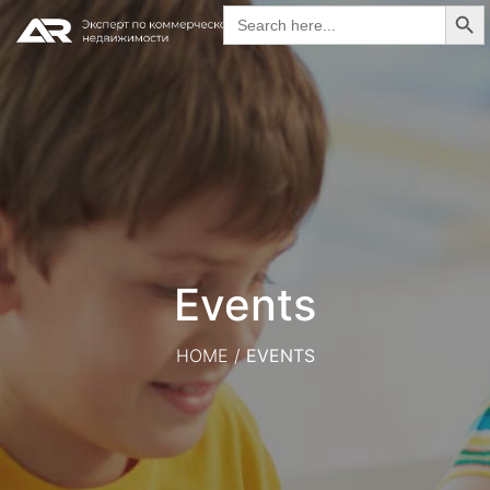
Search Butt
Search
for:
Events
HOME
/
EVENTS